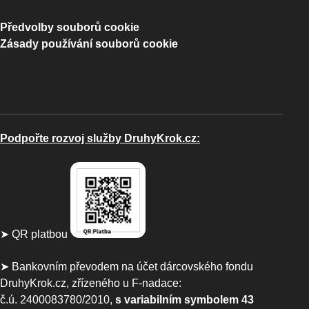
Předvolby souborů cookie
Zásady používání souborů cookie
Podpořte rozvoj služby DruhyKrok.cz:
➤ QR platbou
➤ Bankovním převodem na účet dárcovského fondu
DruhyKrok.cz, zřízeného u F-nadace:
č.ú. 2400083780/2010,
s variabilním symbolem 43