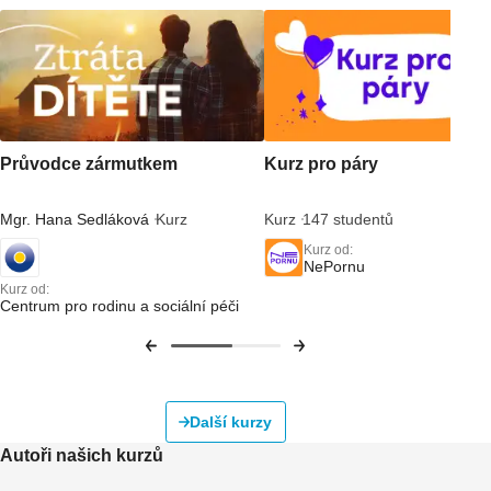
Průvodce zármutkem
Kurz pro páry
Mgr. Hana Sedláková
Kurz
Kurz
147 studentů
Kurz od:
NePornu
Kurz od:
Centrum pro rodinu a sociální péči
Další kurzy
Autoři našich kurzů