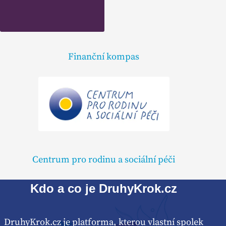
Finanční kompas
Centrum pro rodinu a sociální péči
Kdo a co je DruhyKrok.cz
DruhyKrok.cz je platforma, kterou vlastní spolek