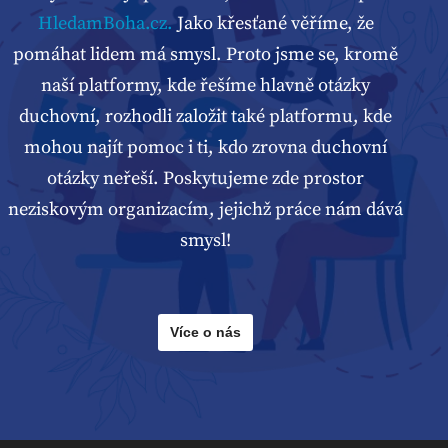
HledamBoha.cz.
Jako křesťané věříme, že
pomáhat lidem má smysl. Proto jsme se, kromě
naší platformy, kde řešíme hlavně otázky
duchovní, rozhodli založit také platformu, kde
mohou najít pomoc i ti, kdo zrovna duchovní
otázky neřeší. Poskytujeme zde prostor
neziskovým organizacím, jejichž práce nám dává
smysl!
Více o nás