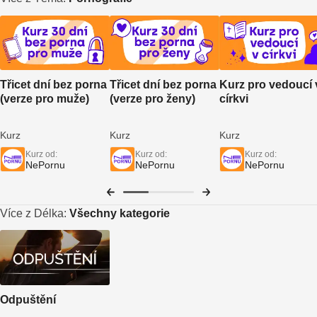
Třicet dní bez porna
Třicet dní bez porna
Kurz pro vedoucí 
(verze pro muže)
(verze pro ženy)
církvi
Kurz
Kurz
Kurz
Kurz od:
Kurz od:
Kurz od:
NePornu
NePornu
NePornu
Více z Délka:
Všechny kategorie
Odpuštění