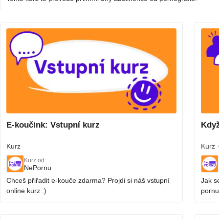
E-koučink: Vstupní kurz
Když
Kurz
Kurz
Kurz od:
NePornu
Chceš přiřadit e-kouče zdarma? Projdi si náš vstupní
Jak s
online kurz :)
pornu