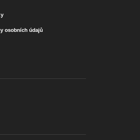
zy
y osobních údajů