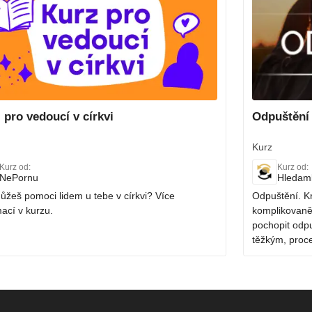
 pro vedoucí v církvi
Odpuštěn
Kurz
Kurz od:
Kurz od:
NePornu
Hledam
ůžeš pomoci lidem u tebe v církvi? Více
Odpuštění. K
mací v kurzu.
komplikovaněj
pochopit odpu
těžkým, proc