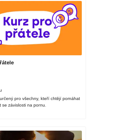
řátele
u
 určený pro všechny, kteří chtějí pomáhat
 se závislosti na pornu.