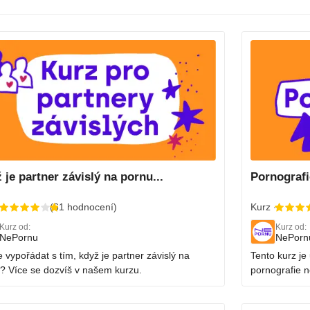
 je partner závislý na pornu...
Pornograf
(61 hodnocení)
Kurz
Kurz od:
Kurz od:
NePornu
NePorn
e vypořádat s tím, když je partner závislý na
Tento kurz je
? Více se dozvíš v našem kurzu.
pornografie n