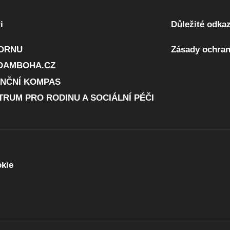
i
Důležité odka
ORNU
Zásady ochran
DAMBOHA.CZ
ANČNÍ KOMPAS
TRUM PRO RODINU A SOCIÁLNÍ PÉČI
okie