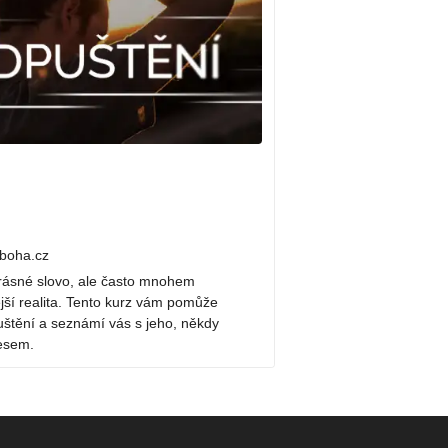
í
boha.cz
rásné slovo, ale často mnohem
ší realita. Tento kurz vám pomůže
štění a seznámí vás s jeho, někdy
esem.