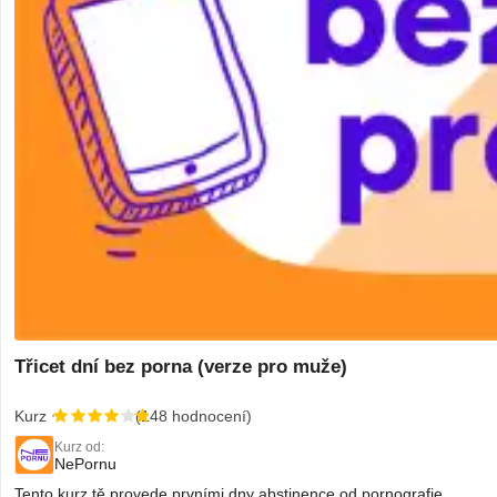
Třicet dní bez porna (verze pro muže)
Kurz
(148 hodnocení)
Kurz od:
NePornu
Tento kurz tě provede prvními dny abstinence od pornografie.