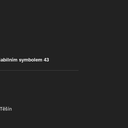
riabilním symbolem 43
 Těšín