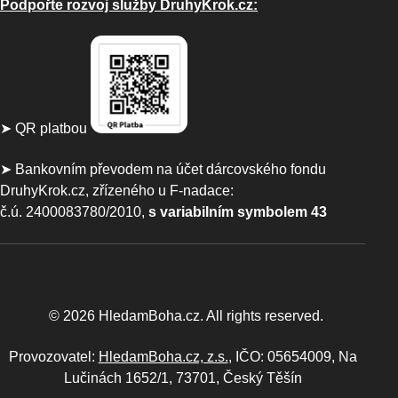
Podpořte rozvoj služby DruhyKrok.cz:
➤ QR platbou
➤ Bankovním převodem na účet dárcovského fondu
DruhyKrok.cz, zřízeného u F-nadace:
č.ú. 2400083780/2010,
s variabilním symbolem 43
© 2026 HledamBoha.cz. All rights reserved.
Provozovatel:
HledamBoha.cz, z.s.
, IČO: 05654009, Na
Lučinách 1652/1, 73701, Český Těšín