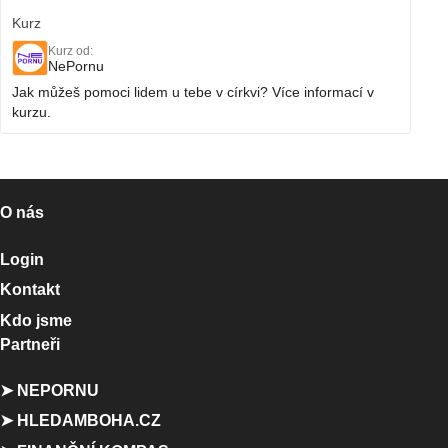
Kurz
Kurz od:
NePornu
Jak můžeš pomoci lidem u tebe v církvi? Více informací v
kurzu.
O nás
Login
Kontakt
Kdo jsme
Partneři
➤ NEPORNU
➤ HLEDAMBOHA.CZ