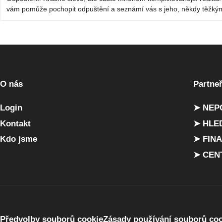
vám pomůže pochopit odpuštění a seznámí vás s jeho, někdy těžký
O nás
Partneř
Login
➤ NEP
Kontakt
➤ HLE
Kdo jsme
➤ FIN
➤ CEN
Předvolby souborů cookie
Zásady používání souborů co