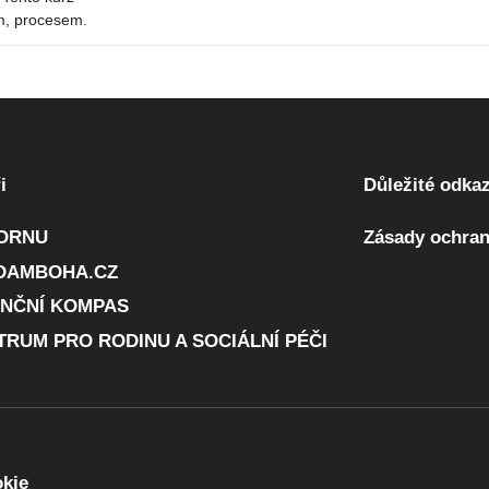
m, procesem.
i
Důležité odka
ORNU
Zásady ochran
DAMBOHA.CZ
ANČNÍ KOMPAS
TRUM PRO RODINU A SOCIÁLNÍ PÉČI
okie