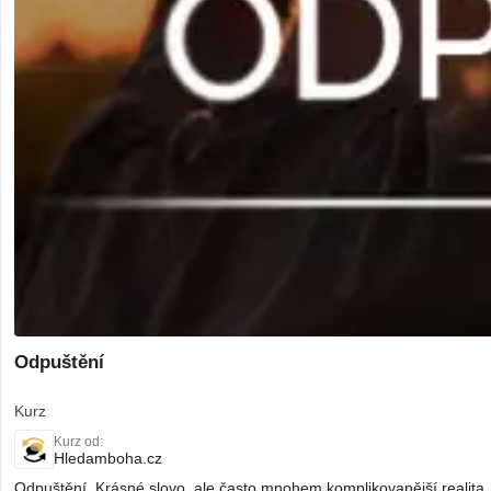
Odpuštění
Kurz
Kurz od:
Hledamboha.cz
Odpuštění. Krásné slovo, ale často mnohem komplikovanější realita.