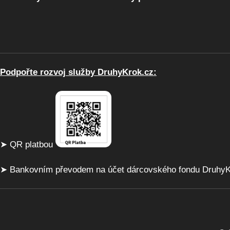
Podpořte rozvoj služby DruhyKrok.cz:
➤ QR platbou
➤ Bankovním převodem na účet dárcovského fondu DruhyKr