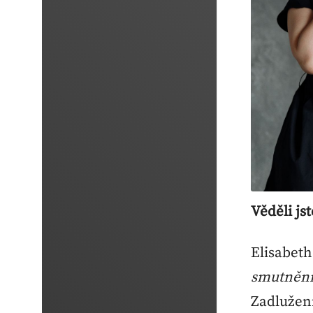
Věděli js
Elisabeth
smutněn
Zadlužen