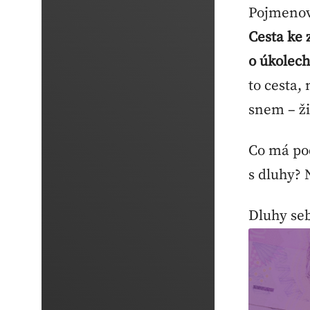
Pojmenová
Cesta ke
o úkolech
to cesta,
snem – ži
Co má poc
s dluhy?
Dluhy seb