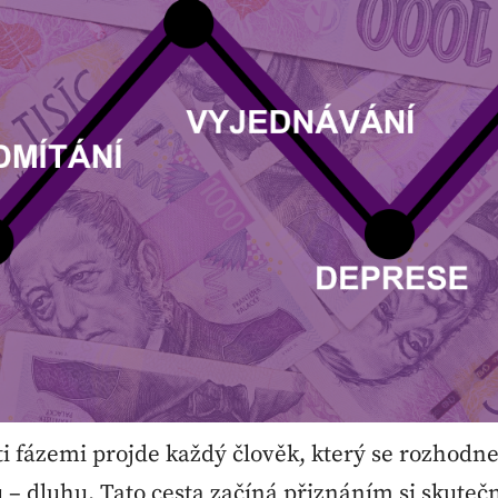
i fázemi projde každý člověk, který se rozhodne
– dluhu. Tato cesta začíná přiznáním si skuteč