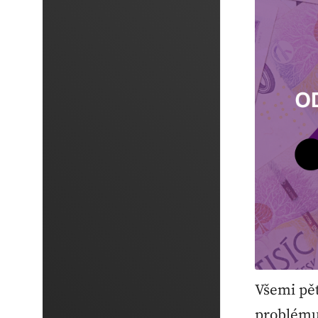
Všemi pět
problému 