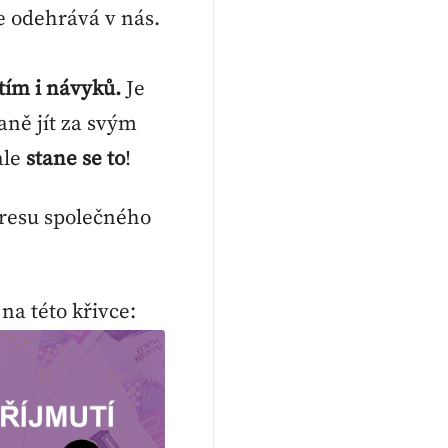
e odehrává v nás.
 tím i návyků.
Je
laně jít za svým
ale
stane se to
!
tresu společného
 na této křivce: