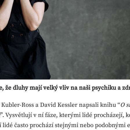
te, že dluhy mají velký vliv na naši psychiku a z
 Kubler-Ross a David Kessler napsali knihu “
O s
í
”. Vysvětlují v ní fáze, kterými lidé procházejí, k
í lidé často prochází stejnými nebo podobnými