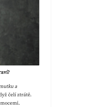
draví?
mutku a
dyž čelí ztrátě.
 emocemi.