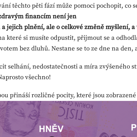
ní těchto pěti fází může pomoci pochopit, co s
 zdravým financím není jen
 a jejich plnění, ale o celkové změně myšlení, a
 na které si musíte odpustit, přijmout se a odhod
votem bez dluhů. Nestane se to ze dne na den, 
it selhání, nedostatečnosti a míra zvýšeného s
 Naprosto všechno!
ou přináší rozličné pocity, které jsou zobrazené