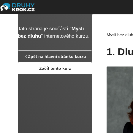
Tato strana je součástí "
Mysli
Mysli bez dlu
bez dluhu
" internetového kurzu.
1. Dl
Zpět na hlavní stránku kurzu
Začít tento kurz